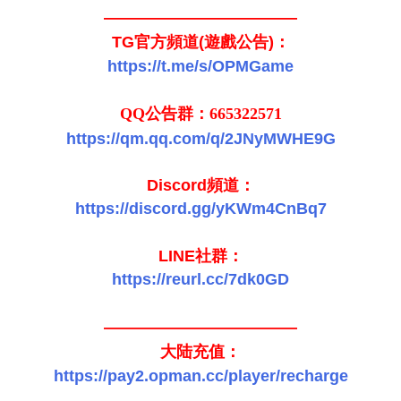
————————————
TG官方頻道(遊戲公告)：
https://t.me/s/OPMGame
QQ公告群
：
665322571
https://qm.qq.com/q/2JNyMWHE9G
Discord頻道：
https://discord.gg/yKWm4CnBq7
LINE社群：
https://reurl.cc/7dk0GD
————————————
大陆充值：
https://pay2.opman.cc/player/recharge